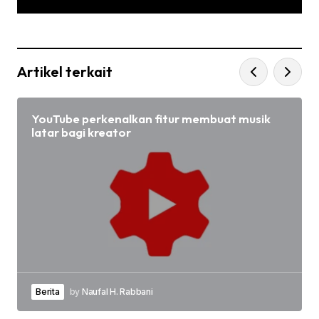
Artikel terkait
YouTube perkenalkan fitur membuat musik
latar bagi kreator
Berita
by
Naufal H. Rabbani