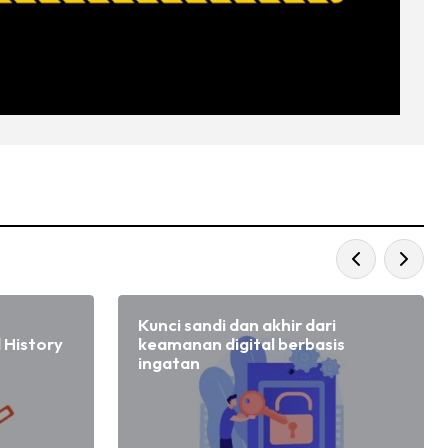
Kunci sandi dan akhir dari
 History
keamanan digital berbasis
ingatan