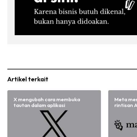
Artikel terkait
X mengubah cara membuka
Meta men
tautan dalam aplikasi
rintisan A