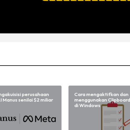
gakuisisi perusahaan
Cara mengaktifkan dan
I Manus senilai $2 miliar
menggunakan Clipboard
di Windows