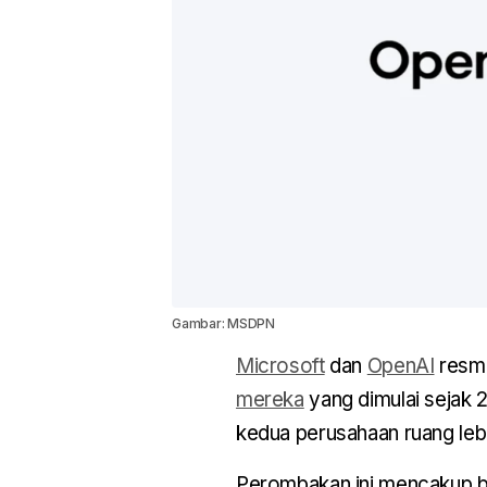
Gambar: MSDPN
Microsoft
dan
OpenAI
resm
mereka
yang dimulai sejak
kedua perusahaan ruang leb
Perombakan ini mencakup be