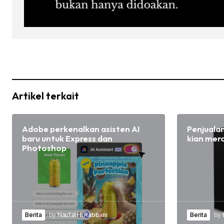
Artikel terkait
Adobe perkenalkan asisten AI
Penjuala
baru untuk Express dan
kian mer
Photoshop
Berita
by
Naufal H. Rabbani
Berita
by