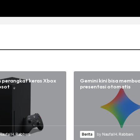
n perangkat keras Xbox
Gemini kini bisa membua
osot
presentasi otomatis
Naufal H. Rabbani
Berita
by
Naufal H. Rabbani