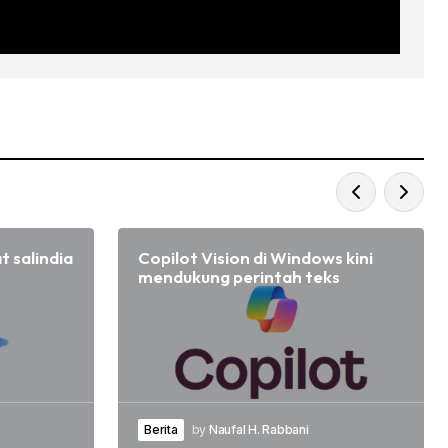
t salindia
Copilot Vision di Windows kini
mendukung perintah teks
Berita
by
Naufal H. Rabbani