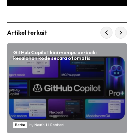
Artikel terkait
GitHub Copilot kini mampu perbaiki
kesalahan kode secara otomatis
Berita
by
Naufal H. Rabbani