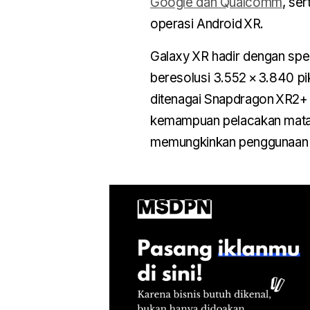
Google dan Qualcomm
, se
operasi Android XR.
Galaxy XR hadir dengan spe
beresolusi 3.552 × 3.840 pi
ditenagai Snapdragon XR2+ G
kemampuan pelacakan mata d
memungkinkan penggunaan hi