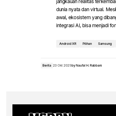
jangkauan realitas terkem
dunia nyata dan virtual. Me
awal, ekosistem yang dibang
integrasi AI, bisa menjadi f
Android XR
Pilihan
Samsung
Berita
23 Okt 2025
by
Naufal H. Rabbani