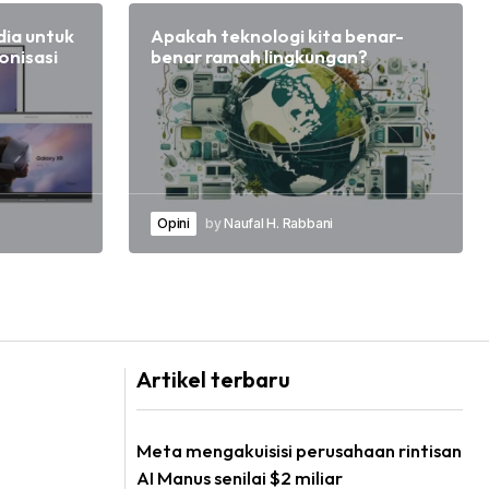
dia untuk
Apakah teknologi kita benar-
onisasi
benar ramah lingkungan?
Opini
by
Naufal H. Rabbani
Artikel terbaru
Meta mengakuisisi perusahaan rintisan
AI Manus senilai $2 miliar