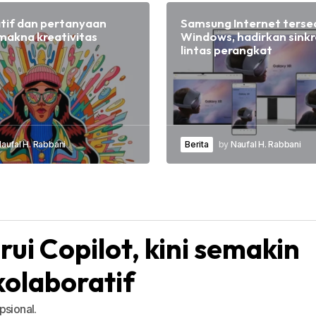
atif dan pertanyaan
Samsung Internet terse
makna kreativitas
Windows, hadirkan sinkr
lintas perangkat
aufal H. Rabbani
Berita
by
Naufal H. Rabbani
ui Copilot, kini semakin
olaboratif
psional.