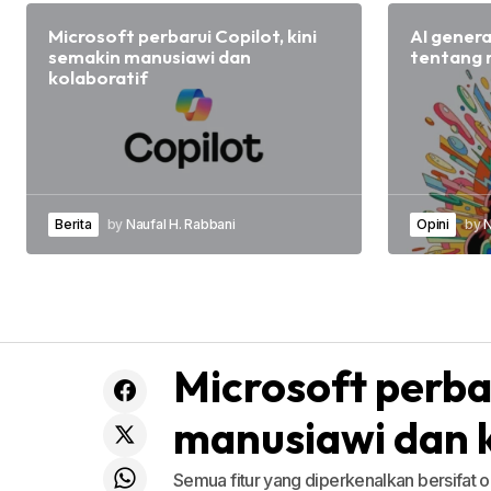
Microsoft perbarui Copilot, kini
AI gener
semakin manusiawi dan
tentang 
kolaboratif
Berita
by
Naufal H. Rabbani
Opini
by
N
Microsoft perbar
manusiawi dan k
Semua fitur yang diperkenalkan bersifat o