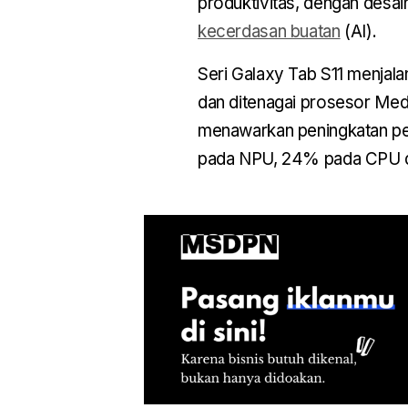
produktivitas, dengan desain
kecerdasan buatan
(AI).
Seri Galaxy Tab S11 menjala
dan ditenagai prosesor Med
menawarkan peningkatan per
pada NPU, 24% pada CPU 