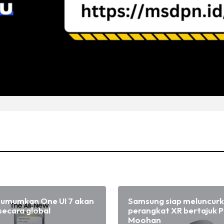
umumkan One UI 7 akan
Samsung siap meluncur
l secara global
perangkat XR bertajuk P
Moohan