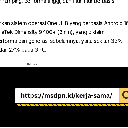
 ramping, performa tinggi, dan fitur-fitur berbasis
nkan sistem operasi One UI 8 yang berbasis Android 1
iaTek Dimensity 9400+ (3 nm), yang diklaim
forma dari generasi sebelumnya, yaitu sekitar 33%
dan 27% pada GPU.