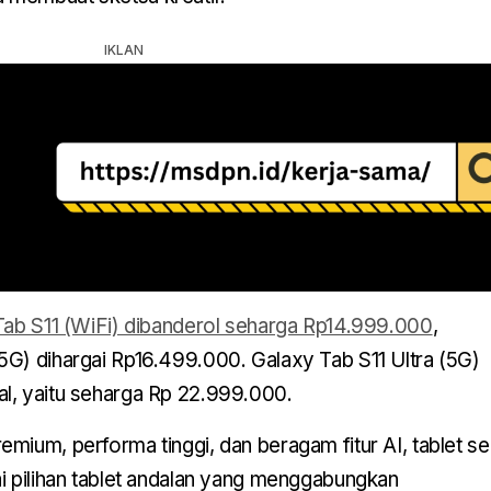
Tab S11 (WiFi) dibanderol seharga Rp14.999.000
,
5G) dihargai Rp16.499.000. Galaxy Tab S11 Ultra (5G)
l, yaitu seharga Rp 22.999.000.
mium, performa tinggi, dan beragam fitur AI, tablet se
i pilihan tablet andalan yang menggabungkan