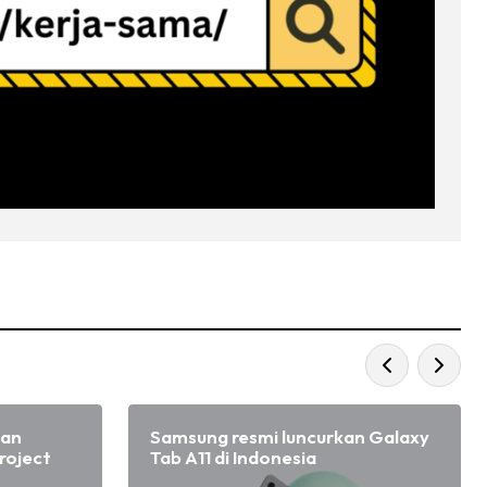
kan
Samsung resmi luncurkan Galaxy
roject
Tab A11 di Indonesia