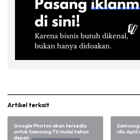
Artikel terkait
Google Photos akan tersedia
Samsung 
untuk Samsung TV mulai tahun
rilis Apri
depan